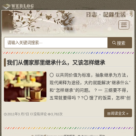
T
o
夕陽鴻
g
g
l
e
n
a
v
i
g
a
我们从儒家那里继承什么，又该怎样继承
t
i
o
〇 以共同价值为标准，抽象继承为方法，
n
现代阐释为途径，大约就能解决“继承什么”
和“怎样继承”的问题。 ? 一 三纲要不得，
五常就要得吗 ? ?〇 馊了的饭菜，怎样“创
造性转化”？ ? 2010年12月2日《南方周
末》刊登的《究竟怎样对待中国传统文
阅读全文 »
2011年3 月7日
没有评论
3,782次
化》，是一次重量级学者的对话。杜维明、
袁伟时两位老先生，温文尔雅坐而论道，心
平气