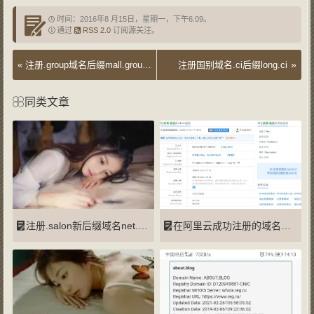
时间：2016年8 月15日，星期一，下午6:09。
通过
RSS 2.0
订阅源关注。
»
«
注册.group域名后缀mall.group、zero.group、bat.group、kpn.group
注册国别域名.ci后缀long.ci
同类文章
注册.salon新后缀域名net.salon
在阿里云成功注册的域名：疫情.中国被强制删除