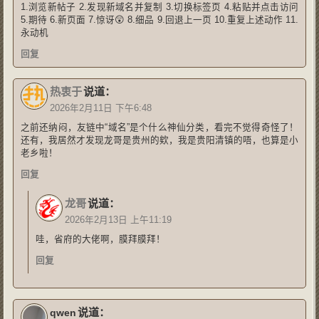
1.浏览新帖子 2.发现新域名并复制 3.切换标签页 4.粘贴并点击访问
5.期待 6.新页面 7.惊讶😲 8.细品 9.回退上一页 10.重复上述动作 11.
永动机
回复
热衷于
说道：
2026年2月11日 下午6:48
之前还纳闷，友链中“域名”是个什么神仙分类，看完不觉得奇怪了！
还有，我居然才发现龙哥是贵州的欸，我是贵阳清镇的唔，也算是小
老乡啦！
回复
龙哥
说道：
2026年2月13日 上午11:19
哇，省府的大佬啊，膜拜膜拜！
回复
说道：
qwen