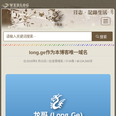
T
o
夕陽鴻
g
g
l
e
n
a
v
i
g
long.ge作为本博客唯一域名
a
t
i
o
2016年8 月15日
/
龙哥域名
/
34条
/
134,560次
n