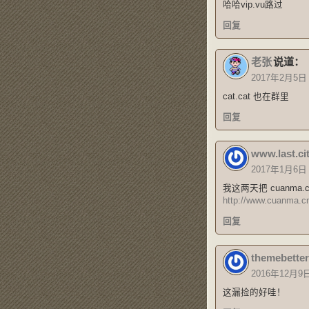
哈哈vip.vu路过
回复
老张
说道：
2017年2月5日
cat.cat 也在群里
回复
www.last.ci
2017年1月6日
我这两天把 cuanma.
http://www.cuanma.c
回复
themebetter
2016年12月9日
这漏捡的好哇！