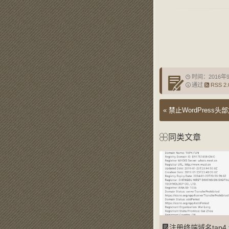
时间：2016年
通过
RSS 2.
«
禁止WordPress头部加
同类文章
注册终端域名tap4.fun