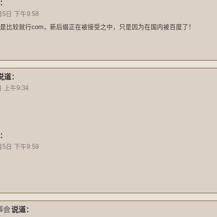
：
月5日 下午9:58
是比较就行com，新后缀正在被接受之中，只是因为在国内被百度了！
说道：
日 上午9:34
：
月5日 下午9:59
事会
说道：