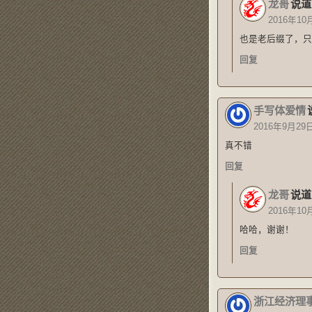
龙哥
说道
2016年10
也是老后缀了，只
回复
手写体爱情
2016年9月29
真不错
回复
龙哥
说道
2016年10
哈哈，谢谢！
回复
浙江经济理