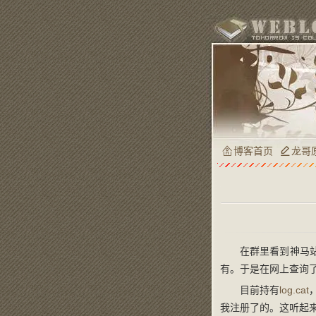
博客首页
龙哥
在群里看到神马站
有。于是在网上查询了下
目前持有
log.cat
我注册了的。这听起来