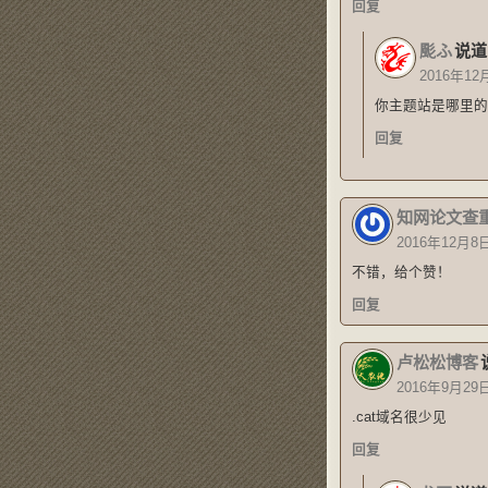
回复
颩ふ
说道
2016年12
你主题站是哪里的
回复
知网论文查
2016年12月8
不错，给个赞！
回复
卢松松博客
2016年9月29
.cat域名很少见
回复