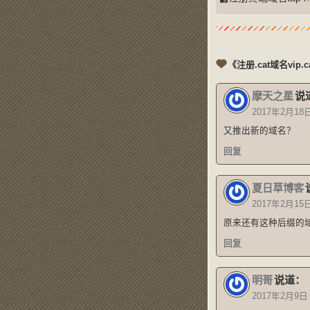
《注册.cat域名vip.
摩天之星
说
2017年2月18日
又推出新的域名？
回复
夏日草博客
2017年2月15
原来还有这种后缀的
回复
明哥
说道：
2017年2月9日