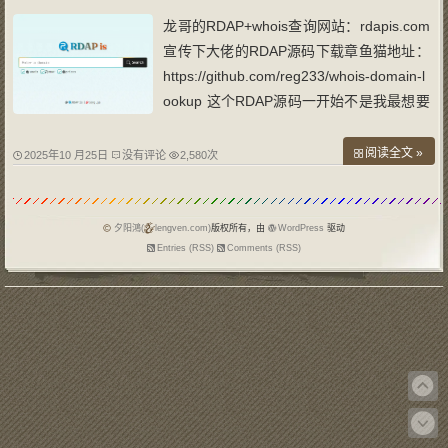
龙哥的RDAP+whois查询网站：rdapis.com
宣传下大佬的RDAP源码下载章鱼猫地址：
https://github.com/reg233/whois-domain-l
ookup 这个RDAP源码一开始不是我最想要
的，想要的那两个不会安装，我只会那种直
接下载下来然后上传到服务器的那种。因为
阅读全文 »
2025年10 月25日
没有评论
2,580次
持有七年多的whois.gd已出售，为何要出售
呢？主要是whois以后将退出舞台，以前那
夕阳鴻(
lengven.com)
版权所有，由
WordPress
驱动
Entries (RSS)
Comments (RSS)