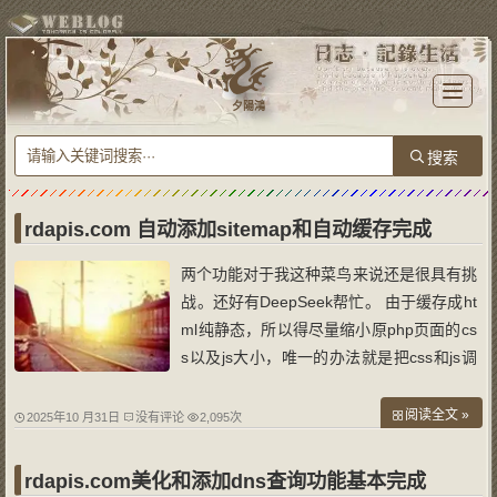
T
o
夕陽鴻
g
g
l
e
n
a
v
i
g
a
rdapis.com 自动添加sitemap和自动缓存完成
t
i
o
两个功能对于我这种菜鸟来说还是很具有挑
n
战。还好有DeepSeek帮忙。 由于缓存成ht
ml纯静态，所以得尽量缩小原php页面的cs
s以及js大小，唯一的办法就是把css和js调
用。由于之前做的dns以及原源码里的价格
查询js里嵌套有php语言，所以不能直接拷
阅读全文 »
2025年10 月31日
没有评论
2,095次
贝到专门的js文件调用。最后用ai完美实
现。 一是增加缓存功能（同时支持手动在
rdapis.com美化和添加dns查询功能基本完成
线