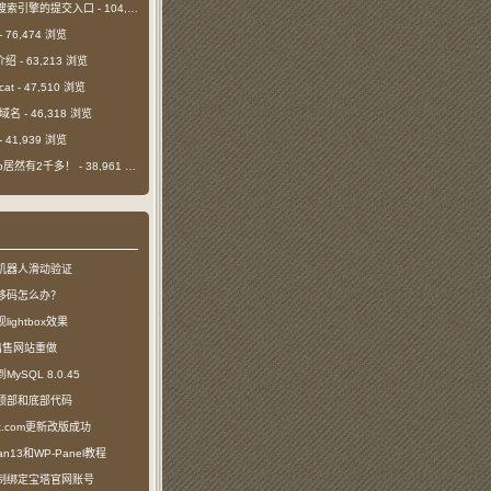
搜索引擎的提交入口
- 104,452 浏览
- 76,474 浏览
介绍
- 63,213 浏览
cat
- 47,510 浏览
m域名
- 46,318 浏览
- 41,939 浏览
日ip居然有2千多！
- 38,961 浏览
机器人滑动验证
移码怎么办？
ightbox效果
com出售网站重做
SQL 8.0.45
顶部和底部代码
ct.com更新改版成功
n13和WP-Panel教程
制绑定宝塔官网账号