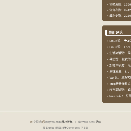
标签总数：1256
浏览次数：9942
最后更新：2026-
最新评论
LroLrr说：
🐉龙
LroLrr说：
Leo
生活笑话说：
果
寻鹤说：
按我的想
加糖少冰说：
域
黑桃三说：
行，
Van说：
联系客
Ttzip天天绿软
叮当星球说：
现
liseezn说：
龙哥，
夕阳鴻(
lengven.com)
版权所有，由
WordPress
驱动
Entries (RSS)
Comments (RSS)