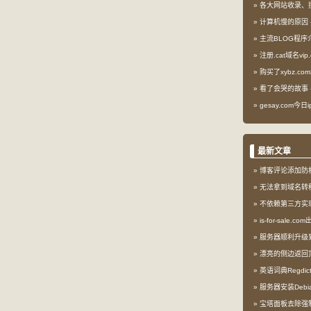
各大网站收录、
计算机慢的原因
主流BLOG程序
注册.cat域名vip.
购买了xybz.co
看了会哭的故事
gesay.com今
最新文章
博客评论添加防
无法拿到域名转
不依赖第三方实现l
is-for-sale.
服务器顺利升级到My
漂亮的侧边返回
英语词典Regdi
服务器安装Debia
宝塔面板去除强