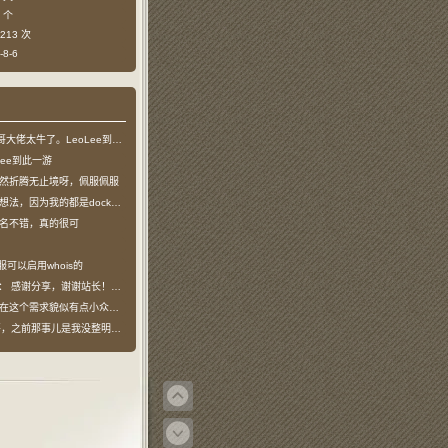
 个
213 次
8-6
哥大佬太牛了。LeoLee到此一游
Lee到此一游
然折腾无止境呀，佩服佩服
法，因为我的都是docker容器…
名不错，真的很可
服可以启用whois的
说：
感谢分享，谢谢站长！！已收藏
在这个需求貌似有点小众，不过工具类我也…
之前那事儿是我没整明白，搞个申请页…