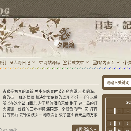
夕陽鴻
原创
龙哥日记
网站源码
转载文章
站内页面
去感受初春的清新 独步在踏青时节的登高望远 蓝的海，
直的街， 红的楼顶 却决定要依依的离开 不想一千年以后
20
所以在这个岔口回头 为了那流泪的天使 别了 这一岛的灯
火阑珊 曾经的三叶梅啊 连同那一朵紫色的牵牛花 挥挥
一
二
三
我的衣袖 去钟爱枝头一闻的清香 淡了整个春天里的万紫
千红
3
4
5
阅读全文 »
论
4,786次
10
11
12