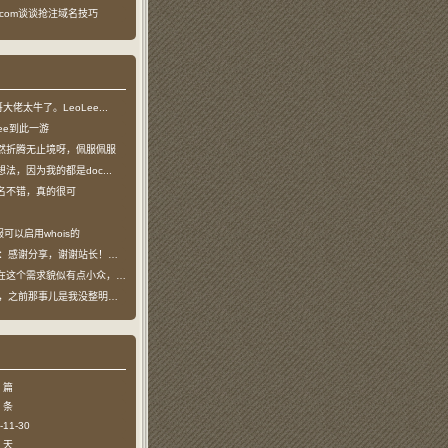
ea.com谈谈抢注域名技巧
龙哥大佬太牛了。LeoLee...
oLee到此一游
然折腾无止境呀，佩服佩服
法，因为我的都是doc...
名不错，真的很可
可以启用whois的
：感谢分享，谢谢站长！！已收藏
个需求貌似有点小众，不过...
哥，之前那事儿是我没整明白，...
 篇
 条
11-30
 天