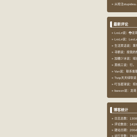
从抢注stupid
最新评论
LroLrr说：🐉
LroLrr说：Le
生活笑话说：果
寻鹤说：按我的想
加糖少冰说：域
黑桃三说：行，
Van说：联系客服
Ttzip天天绿软说
叮当星球说：现在这
liseezn说：龙
博客统计
日志总数：1308
评论数目：1419
建站日期：2004-
运行天数：7920