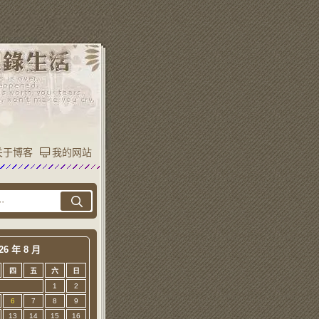
关于博客
我的网站
26 年 8 月
四
五
六
日
1
2
6
7
8
9
13
14
15
16