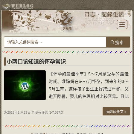
T
o
夕陽鴻
g
g
l
e
n
a
v
i
g
a
小两口该知道的怀孕常识
t
i
o
【怀孕的最佳季节】5～7月是受孕的最佳
n
时间。准妈妈在5～7月怀孕，到来年的3～
5月生育，这样孩子出生正好跨过严寒，又
避开酷暑，婴儿的护理相对比较容易。且此
时正值春夏交替，各种水果、蔬菜比较充
足，将有利于预防各种疾病的发生。 怀孕
阅读全文 »
2013年1 月23日
没有评论
7,037次
的妈妈要吃这些水果】【柠檬】帮助钙吸
收，降血压、健脾开胃、祛暑安胎；【香
蕉】消