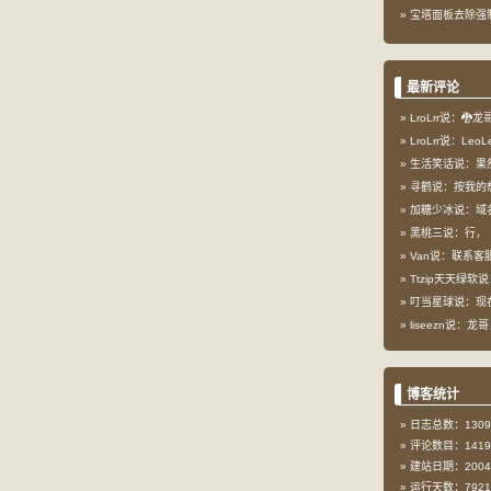
宝塔面板去除强
最新评论
LroLrr说：🐉
LroLrr说：Le
生活笑话说：果
寻鹤说：按我的想
加糖少冰说：域
黑桃三说：行，
Van说：联系客服
Ttzip天天绿软说
叮当星球说：现在这
liseezn说：龙
博客统计
日志总数：1309
评论数目：1419
建站日期：2004-
运行天数：7921