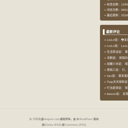
标签总数：1260
浏览次数：9951
最后更新：2026-
最新评论
LroLrr说：
🐉龙
LroLrr说：
Leo
生活笑话说：
果
寻鹤说：
按我的想
加糖少冰说：
域
黑桃三说：
行，
Van说：
联系客
Ttzip天天绿软
叮当星球说：
现
liseezn说：
龙哥，
夕阳鴻(
lengven.com)
版权所有，由
WordPress
驱动
Entries (RSS)
Comments (RSS)