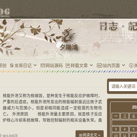
夕陽鴻
原创
龙哥日记
网站源码
转载文章
站内页面
核能外泄又称为核熔毁，是种发生于核能反应炉故障时，
严重的后遗症。核能外泄所发出的核能辐射虽远比核子武
20
器威力与范围小，但是却相同能造成一定程度的生物伤
亡。 外泄原因 核能外泄最主要原因，就是核子反应
一
二
三
炉核心冷却系统故障，导致控制辐射的相关设备失常。虽
说核能外泄不一定全然包括核子灾害，但是已经是已知
3
4
5
阅读全文 »
论
4,849次
10
11
12