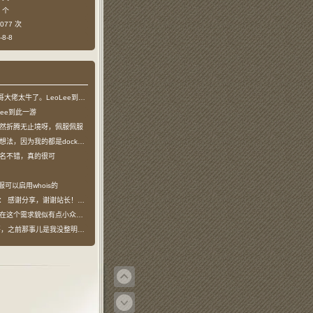
 个
077 次
8-8
哥大佬太牛了。LeoLee到此一游
Lee到此一游
然折腾无止境呀，佩服佩服
法，因为我的都是docker容器…
名不错，真的很可
服可以启用whois的
说：
感谢分享，谢谢站长！！已收藏
在这个需求貌似有点小众，不过工具类我也…
之前那事儿是我没整明白，搞个申请页…