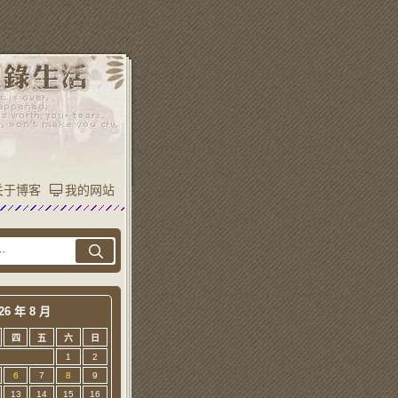
关于博客
我的网站
26 年 8 月
四
五
六
日
1
2
6
7
8
9
13
14
15
16