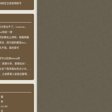
制绑定宝塔官网账号
龙哥大佬太牛了。LeoLee...
oLee到此一游
然折腾无止境呀，佩服佩服
法，因为我的都是doc...
名不错，真的很可
可以启用whois的
：感谢分享，谢谢站长！！已收藏
个需求貌似有点小众，不过...
哥，之前那事儿是我没整明白，...
 篇
 条
11-30
 天