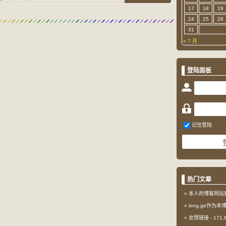
17
18
19
24
25
26
31
« 7 月
登陆面板
记住登陆
热门文章
本人的博客网站
long.ge作为
友情链接
- 171