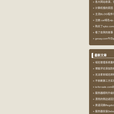
各大网站收录、
计算机慢的原因
主流BLOG程序
注册.cat域名vip.
购买了xybz.co
看了会哭的故事
gesay.com今
最新文章
域名管理系统重
博客评论添加防
无法拿到域名转
不依赖第三方实现l
is-for-sale.
服务器顺利升级到My
漂亮的侧边返回
英语词典Regdi
服务器安装Debia