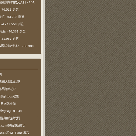
搜索引擎的提交入口
- 104,571 浏览
- 76,511 浏览
介绍
- 63,298 浏览
cat
- 47,558 浏览
m域名
- 46,361 浏览
- 41,967 浏览
日ip居然有2千多！
- 38,988 浏览
构
机器人滑动验证
移码怎么办？
ightbox效果
com出售网站重做
SQL 8.0.45
顶部和底部代码
ct.com更新改版成功
n13和WP-Panel教程