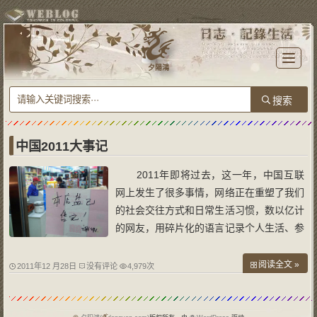
T
o
夕陽鴻
g
g
l
e
n
a
v
i
g
a
中国2011大事记
t
i
o
2011年即将过去，这一年，中国互联
n
网上发生了很多事情，网络正在重塑了我们
的社会交往方式和日常生活习惯，数以亿计
的网友，用碎片化的语言记录个人生活、参
与公共事件、见证社会变迁，让我们整理一
下思绪，一起回顾2011中国互联网上的大
阅读全文 »
2011年12 月28日
没有评论
4,979次
事记。 3月16日——抢盐事件 2011年3
月，日本地震引发海啸，更严重的是发生了
核泄